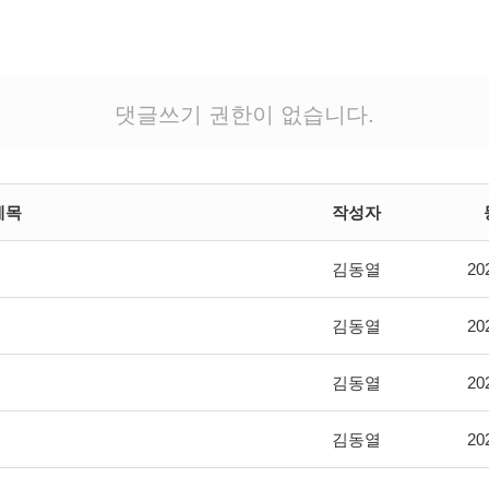
댓글쓰기 권한이 없습니다.
제목
작성자
김동열
20
김동열
20
김동열
20
김동열
20