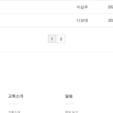
이삼우
20
디모데
20
1
2
교회소개
말씀
교회소개
주일 설교