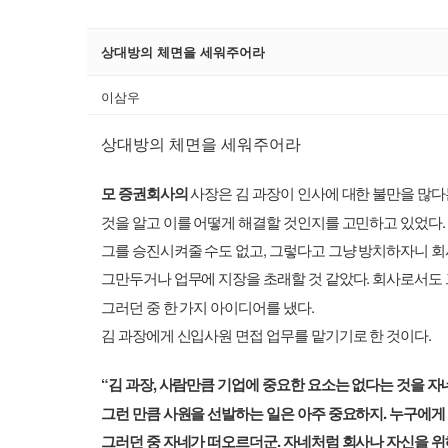
상대방의 체면을 세워주어라
이삼우
상대방의 체면을 세워주어라
모 증권회사의
사장은 김 과장이 인사에 대한 불만을 많다
.
것을 알고 이를 어떻게 해결할 것인지를 고민하고 있었다
,
그를 승진시켜줄 수도 없고
그렇다고 그냥 방치하자니 
.
그만두거나 업무에 지장을 초래할 것 같았다
회사로서도 
.
그러던 중 한 가지 아이디어를 냈다
.
김 과장에게 신입사원 면접 업무를 맡기기로 한 것이다
“
,
김 과장
사람만큼 기업에 중요한 요소는 없다는 것을 자네
.
그런 만큼 사원을 선발하는 일은 아주 중요하지
누구에게 
.
그러던 중 자네가 떠오르더군
자네처럼 회사나 자신을 위