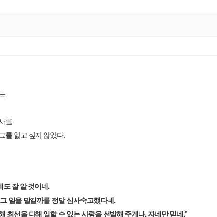
는
회사를
.
그를 잃고 싶지 않았다
.
도 잘 알 것이네
.
그 일을 맡길까를 정말 심사숙고했다네
.
.”
해 최선을 다해 일할 수 있는 사람을 선발해 주게나
자네만 믿네