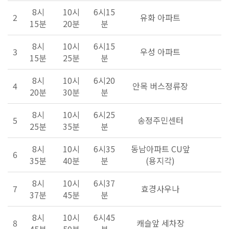
8시
10시
6시15
2
유화 아파트
15분
20분
분
8시
10시
6시15
3
우성 아파트
15분
25분
분
8시
10시
6시20
4
안목 버스정류장
20분
30분
분
8시
10시
6시25
5
송정주민센터
25분
35분
분
8시
10시
6시35
동남아파트 CU앞
6
35분
40분
분
(용지각)
8시
10시
6시37
7
효경사우나
37분
45분
분
8시
10시
6시45
8
캐슬앞 세차장
45분
50분
분