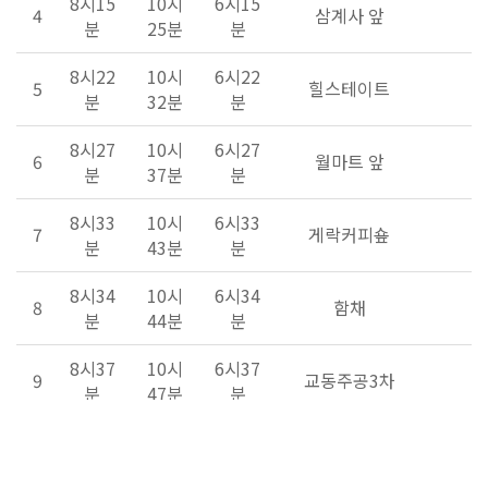
8시15
10시
6시15
4
삼계사 앞
분
25분
분
8시22
10시
6시22
5
힐스테이트
분
32분
분
8시27
10시
6시27
6
월마트 앞
분
37분
분
8시33
10시
6시33
7
게락커피숖
분
43분
분
8시34
10시
6시34
8
함채
분
44분
분
8시37
10시
6시37
9
교동주공3차
분
47분
분
8시40
10시
6시40
10
1주공앞
분
50분
분