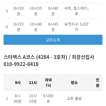
8시30
10시35
6시40
서희, 힐스테이,
5
분
분
분
휴
8시35
10시40
6시45
유천지구 5,6단
6
분
분
분
지
교회도착
스타렉스 A코스 (4284 - 3호차) / 최광선집사
010-9922-8418
저녁
인
9시
11시
장소
7시
원
8시
10시
6시00
1
교회 출발
00분
10분
분