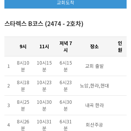
교회도착
스타렉스 B코스 (2474 - 2호차)
저녁 7
인
9시
11시
장소
시
원
8시10
10시15
6시15
1
교회 출발
분
분
분
8시18
10시23
6시23
2
노암,한라,현대
분
분
분
8시25
10시30
6시30
3
내곡 한라
분
분
분
8시26
10시31
6시31
4
회산주공
분
분
분