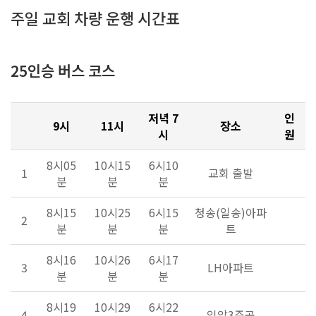
주일 교회 차량 운행 시간표
25인승 버스 코스
저녁 7
인
9시
11시
장소
시
원
8시05
10시15
6시10
1
교회 출발
분
분
분
8시15
10시25
6시15
청송(일송)아파
2
분
분
분
트
8시16
10시26
6시17
3
LH아파트
분
분
분
8시19
10시29
6시22
4
입암3주공