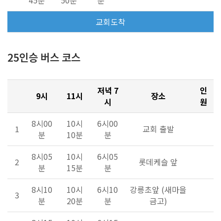
교회도착
25인승 버스 코스
저녁 7
인
9시
11시
장소
시
원
8시00
10시
6시00
1
교회 출발
분
10분
분
8시05
10시
6시05
2
롯데케슬 앞
분
15분
분
8시10
10시
6시10
강릉초앞 (새마을
3
분
20분
분
금고)