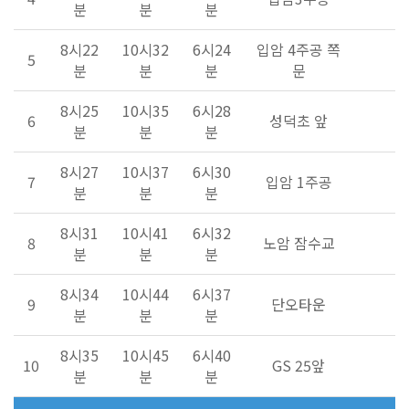
분
분
분
8시22
10시32
6시24
입암 4주공 쪽
5
분
분
분
문
8시25
10시35
6시28
6
성덕초 앞
분
분
분
8시27
10시37
6시30
7
입암 1주공
분
분
분
8시31
10시41
6시32
8
노암 잠수교
분
분
분
8시34
10시44
6시37
9
단오타운
분
분
분
8시35
10시45
6시40
10
GS 25앞
분
분
분