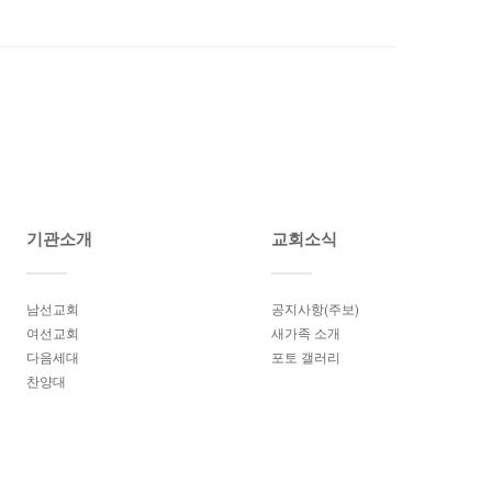
기관소개
교회소식
남선교회
공지사항(주보)
여선교회
새가족 소개
다음세대
포토 갤러리
찬양대