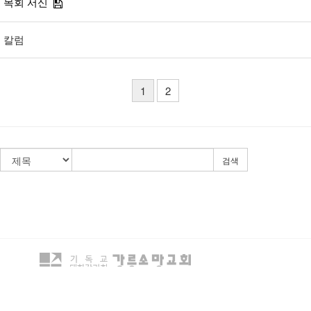
목회 서신
칼럼
1
2
검색
강릉시 동해대로 3305번길 13-12
TEL : 033) 645-0834