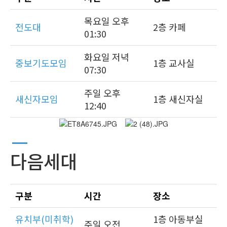
목요일 오후
전도대
2층 카페
01:30
화요일 저녁
중보기도모임
1층 교사실
07:30
주일 오후
새신자모임
1층 새신자실
12:40
다음세대
구분
시간
장소
유치부(미취학)
1층 아동부실
주일 오전