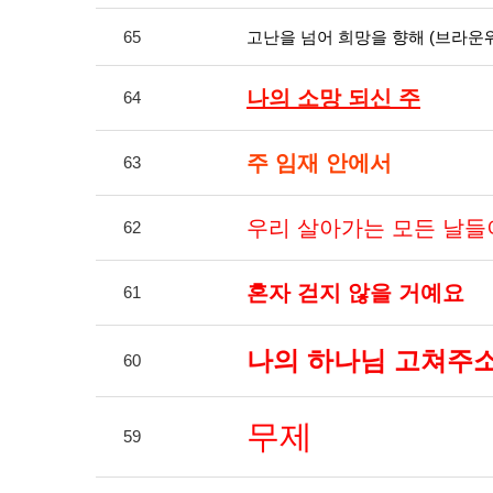
65
고난을 넘어 희망을 향해 (브라운워
나의 소망 되신 주
64
주 임재 안에서
63
우리 살아가는 모든 날들
62
혼자 걷지 않을 거예요
61
나의 하나님 고쳐주소
60
무제
59