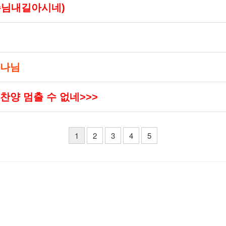
주님내길아시네)
하나님
 찬양 멈출 수 없네>>>
1
2
3
4
5