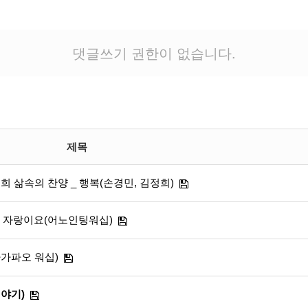
댓글쓰기 권한이 없습니다.
제목
정희 삶속의 찬양 _ 행복(손경민, 김정희)
나의 자랑이요(어노인팅워십)
아가파오 워십)
이야기)