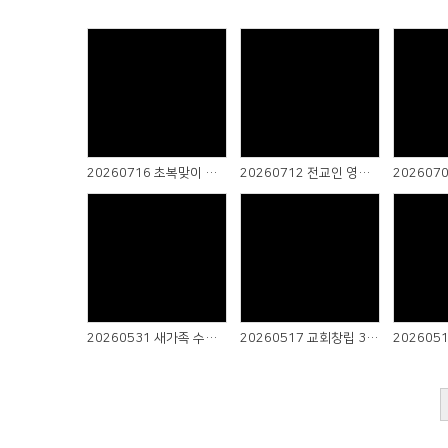
Views
Views
20260716 초복맞이 한나 아브라함 삼계탕 데이
20260712 전교인 영성수련회
Views
Views
20260531 새가족 수료식
20260517 교회창립 32주년 감사예배