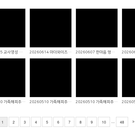
Views
Views
Views
20260705 교사영성 아카데미
20260614 마더와이즈 자유 종강
20260607 한마음 명랑운동회 (3)
Views
Views
Views
20260510 가족해피주일 온세대 예배 (3)
20260510 가족해피주일 온세대 예배 (2)
20260510 가족해피주일 온세대 예배 (1)
...
1
2
3
4
5
6
7
8
9
10
48