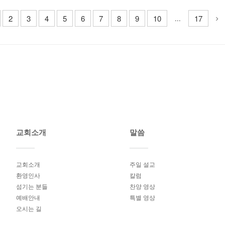
2
3
4
5
6
7
8
9
10
17
...
교회소개
말씀
교회소개
주일 설교
환영인사
칼럼
섬기는 분들
찬양 영상
예배안내
특별 영상
오시는 길