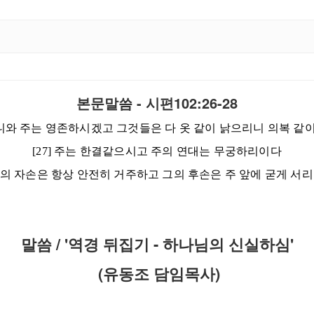
본문말씀 - 시편102:26-28
려니와 주는 영존하시겠고 그것들은 다 옷 같이 낡으리니
의복 같
[27] 주는 한결같으시고 주의 연대는 무궁하리이다
종들의 자손은 항상 안전히 거주하고 그의 후손은 주 앞에 굳게 
말씀 / '역경 뒤집기 - 하나님의 신실하심'
(유동조 담임목사)